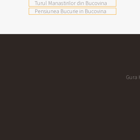
Turul Manastirilor din Bucovina
Pensiunea Bucurie in Bucovina
Gura H