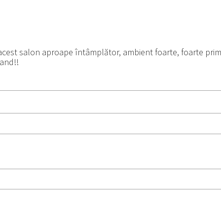
 acest salon aproape întâmplător, ambient foarte, foarte pr
mand!!