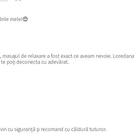
ările mele!😍
, masajul de relaxare a fost exact ce aveam nevoie. Loredana
re te poți deconecta cu adevărat.
evin cu siguranță și recomand cu căldură tuturor.