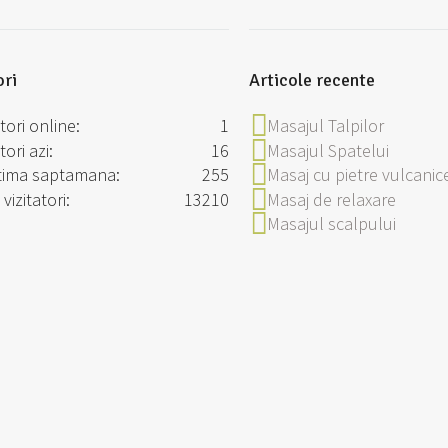
ori
Articole recente
atori online:
1
Masajul Talpilor
tori azi:
16
Masajul Spatelui
ltima saptamana:
255
Masaj cu pietre vulcanic
 vizitatori:
13210
Masaj de relaxare
Masajul scalpului