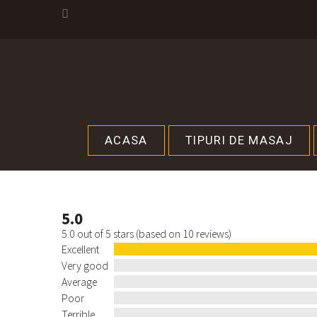
ACASA
TIPURI DE MASAJ
5.0
5.0 out of 5 stars (based on 10 reviews)
Excellent
Very good
Average
Poor
Terrible