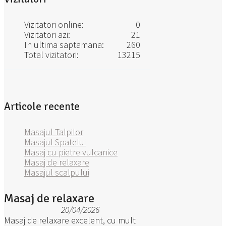
Vizitatori online:
0
Vizitatori azi:
21
In ultima saptamana:
260
Total vizitatori:
13215
Articole recente
Masajul Talpilor
Masajul Spatelui
Masaj cu pietre vulcanice
Masaj de relaxare
Masajul scalpului
Masaj de relaxare
20/04/2026
Masaj de relaxare excelent, cu mult