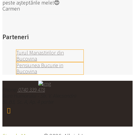
peste așteptările mele!😍
Carmen
Parteneri
Turul Manastirilor din
Bucovina
Pensiunea Bucurie in
Bucovina
Phone:
0740 339 478
Gura Humorului - Str. V. Alecsandrii
Bl. B3, Sc. A, Ap. 4 parter